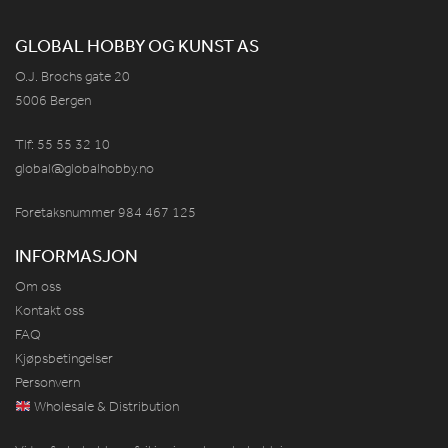
GLOBAL HOBBY OG KUNST AS
O.J. Brochs gate 20
5006 Bergen
Tlf: 55 55 32 10
global@globalhobby.no
Foretaksnummer 984
467
125
INFORMASJON
Om oss
Kontakt oss
FAQ
Kjøpsbetingelser
Personvern
Wholesale & Distribution