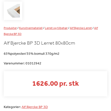
Produkter
/
Kunstnermateriell
/
Lerret og tilbehør
/
Alf Bjercke Lerret
/
Alf
Bjercke BP 3D
Alf Bjercke BP 3D Lerret 80x80cm
65%polyester/35% bomull 370g/m2
Varenummer:
01012942
1626.00 pr. stk
Kategorier:
Alf Bjercke BP 3D