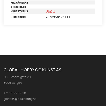
MILJØMERKE
STØRRELSE
Utgått
VARESTATUS
7030950176411
STREKKODE
GLOBAL HOBBY OG KUNST AS
O.J. Brochs gate 20
5006 Bergen
Tlf: 55 55 32 10
global@globalhobby.no