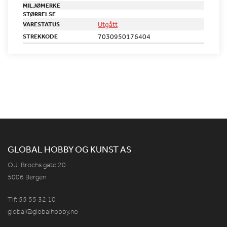
MILJØMERKE
STØRRELSE
Utgått
VARESTATUS
7030950176404
STREKKODE
GLOBAL HOBBY OG KUNST AS
O.J. Brochs gate 20
5006 Bergen
Tlf: 55 55 32 10
global@globalhobby.no