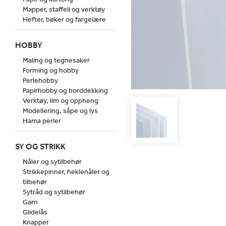
Mapper, staffeli og verktøy
Hefter, bøker og fargelære
HOBBY
Maling og tegnesaker
Forming og hobby
Perlehobby
Papirhobby og borddekking
Verktøy, lim og oppheng
Modellering, såpe og lys
Hama perler
SY OG STRIKK
Nåler og sytilbehør
Strikkepinner, heklenåler og
tilbehør
Sytråd og sytilbehør
Garn
Glidelås
Knapper