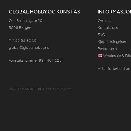
GLOBAL HOBBY OG KUNST AS
INFORMASJO
O.J. Brochs gate 20
Om oss
5006 Bergen
Kontakt oss
FAQ
Tlf: 55 55 32 10
Kjøpsbetingelser
global@globalhobby.no
Personvern
Wholesale & Dis
Foretaksnummer 984
467
125
Vi tar forbehold om 
WORDPRESS NETTBUTIKK
FRA
MAKSIMER