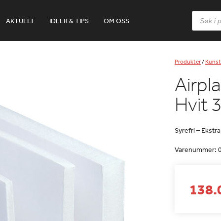
Products
AKTUELT
IDEER & TIPS
OM OSS
search
Produkter
/
Kunst
Airpl
Hvit
Syrefri – Ekstra
Varenummer:
138.0