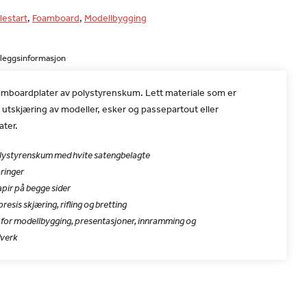
lestart
,
Foamboard
,
Modellbygging
lleggsinformasjon
amboardplater av polystyrenskum. Lett materiale som er
il utskjæring av modeller, esker og passepartout eller
ater.
lystyrenskum med hvite satengbelagte
oringer
apir på begge sider
resis skjæring, rifling og bretting
 for modellbygging, presentasjoner, innramming og
verk