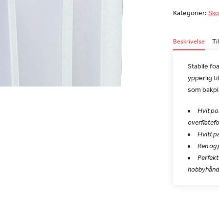
Kategorier:
Sko
Beskrivelse
Ti
Stabile fo
ypperlig t
som bakpl
Hvit po
overflatef
Hvitt p
Ren og p
Perfekt
hobbyhånd