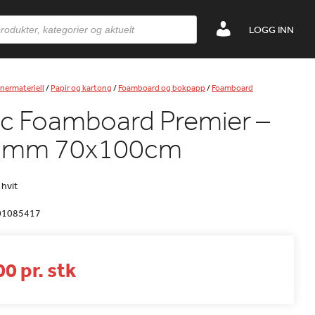
LOGG INN
nermateriell
/
Papir og kartong
/
Foamboard og bokpapp
/
Foamboard
ac Foamboard Premier –
 3mm 70x100cm
 hvit
01085417
0 pr. stk