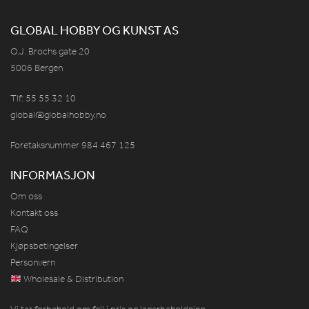
GLOBAL HOBBY OG KUNST AS
O.J. Brochs gate 20
5006 Bergen
Tlf: 55 55 32 10
global@globalhobby.no
Foretaksnummer 984
467
125
INFORMASJON
Om oss
Kontakt oss
FAQ
Kjøpsbetingelser
Personvern
Wholesale & Distribution