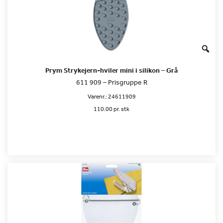
Prym Strykejern-hviler mini i silikon – Grå
611 909 – Prisgruppe R
Varenr.:
24611909
110.00 pr. stk