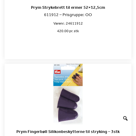
Prym Strykebrett til ermer 52×12,5cm
611912 – Prisgruppe: OO
Varenr.:
24611912
420.00 pr. stk
Prym Fingerbøll Silikonbeskytterne til stryking – 3stk