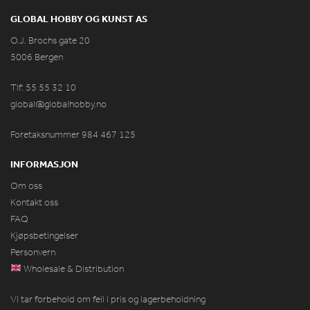
GLOBAL HOBBY OG KUNST AS
O.J. Brochs gate 20
5006 Bergen
Tlf: 55 55 32 10
global@globalhobby.no
Foretaksnummer 984
467
125
INFORMASJON
Om oss
Kontakt oss
FAQ
Kjøpsbetingelser
Personvern
Wholesale & Distribution
Vi tar forbehold om feil i pris og lagerbeholdning