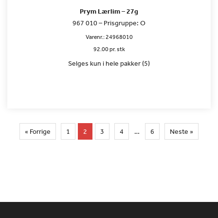
Prym Lærlim – 27g
967 010 – Prisgruppe: O
Varenr.:
24968010
92.00 pr. stk
Selges kun i hele pakker (5)
« Forrige
1
2
3
4
…
6
Neste »