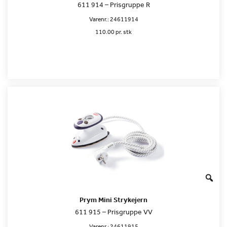
611 914 – Prisgruppe R
Varenr.:
24611914
110.00 pr. stk
Prym Mini Strykejern
611 915 – Prisgruppe VV
Varenr.:
24611915