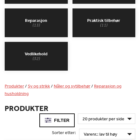
Reparasjon
Praktisk tilbehør
(13)
(11)
Vedlikehold
(32)
Produkter
/
Sy og strikk
/
Nåler og sytilbehør
/
Reparasjon og
husholdning
PRODUKTER
FILTER
Sorter etter: