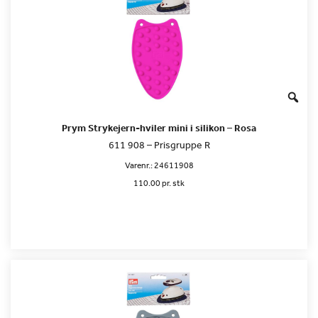
Prym Strykejern-hviler mini i silikon – Rosa
611 908 – Prisgruppe R
Varenr.:
24611908
110.00 pr. stk