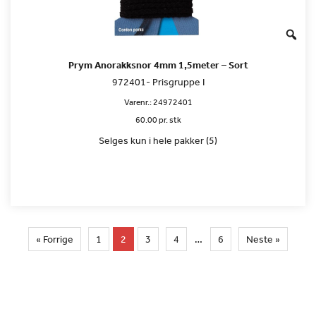
Prym Anorakksnor 4mm 1,5meter – Sort
972401- Prisgruppe I
Varenr.:
24972401
60.00 pr. stk
Selges kun i hele pakker (5)
« Forrige
1
2
3
4
…
6
Neste »