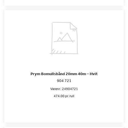
Prym Bomullsbånd 20mm 40m – Hvit
904 721
Varenr.:
24904721
474.00 pr. rull