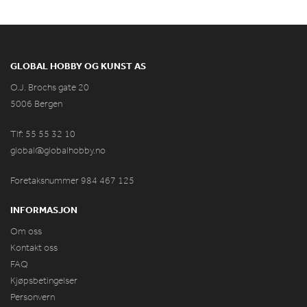
GLOBAL HOBBY OG KUNST AS
O.J. Brochs gate 20
5006 Bergen
Tlf: 55 55 32 10
global@globalhobby.no
Foretaksnummer 984
467
125
INFORMASJON
Om oss
Kontakt oss
FAQ
Kjøpsbetingelser
Personvern