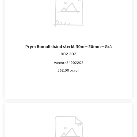
Prym Bomullsbånd sterkt 30m – 30mm – Grå
902 202
Varenr.:
24902202
562.00 pr. rull