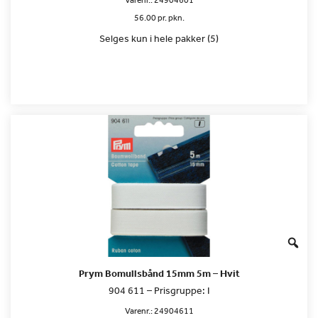
Varenr.:
24904601
56.00 pr. pkn.
Selges kun i hele pakker (5)
Prym Bomullsbånd 15mm 5m – Hvit
904 611 – Prisgruppe: I
Varenr.:
24904611