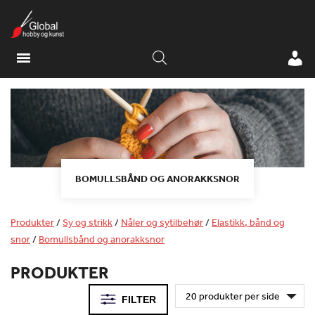
BOMULLSBÅND OG ANORAKKSNOR
Produkter
/
Sy og strikk
/
Nåler og sytilbehør
/
Elastikk, bånd og
snor
/
Bomullsbånd og anorakksnor
PRODUKTER
FILTER