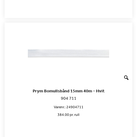
Prym Bomullsbånd 15mm 40m – Hvit
904 711
Varenr.:
24904711
384.00 pr. rull