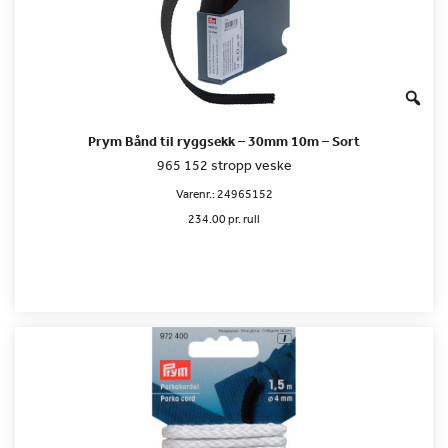
Prym Bånd til ryggsekk – 30mm 10m – Sort
965 152 stropp veske
Varenr.:
24965152
234.00 pr. rull