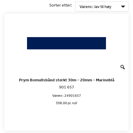
Sorter etter:
Prym Bomullsbånd sterkt 30m – 20mm – Marineblå
901 657
Varenr.:
24901657
398.00 pr. rull