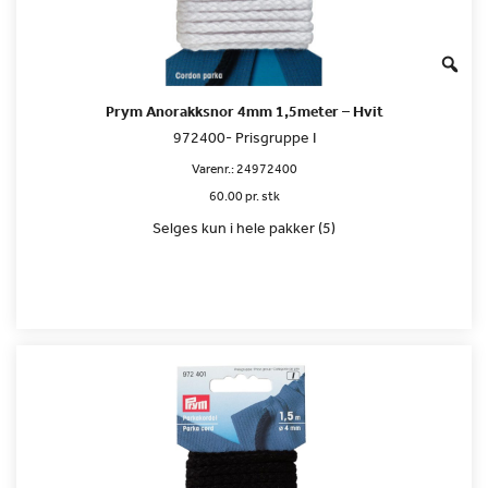
Prym Anorakksnor 4mm 1,5meter – Hvit
972400- Prisgruppe I
Varenr.:
24972400
60.00 pr. stk
Selges kun i hele pakker (5)