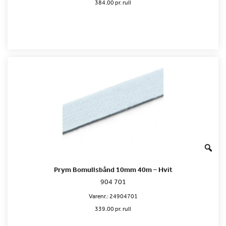
384.00 pr. rull
Prym Bomullsbånd 10mm 40m – Hvit
904 701
Varenr.:
24904701
339.00 pr. rull