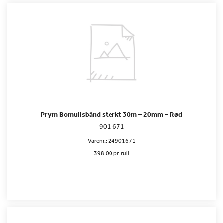
Prym Bomullsbånd sterkt 30m – 20mm – Rød
901 671
Varenr.:
24901671
398.00 pr. rull