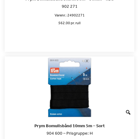
902 271
Varenr.:
24902271
562.00 pr. rull
Prym Bomullsbånd 10mm 5m – Sort
904 600 – Prisgruppe: H