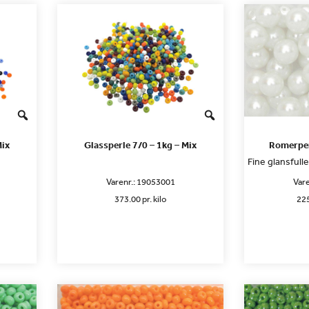
Mix
Glassperle 7/0 – 1kg – Mix
Romerper
Fine glansfulle
Varenr.:
19053001
Vare
373.00 pr. kilo
225