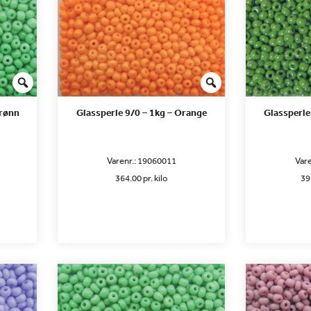
Grønn
Glassperle 9/0 – 1kg – Orange
Glassperle
Varenr.:
19060011
Vare
364.00 pr. kilo
39