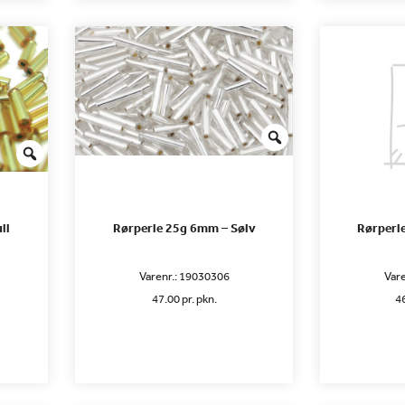
ll
Rørperle 25g 6mm – Sølv
Rørperl
Varenr.:
19030306
Vare
47.00 pr. pkn.
46