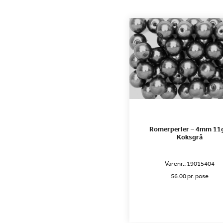
Romerperler – 4mm 11g
Koksgrå
Varenr.:
19015404
56.00 pr. pose