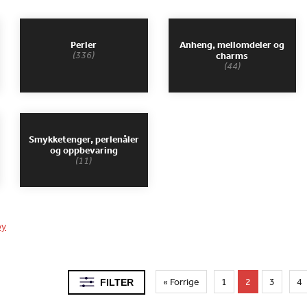
Perler
Anheng, mellomdeler og
(336)
charms
(44)
Smykketenger, perlenåler
og oppbevaring
(11)
by
« Forrige
1
2
3
4
FILTER