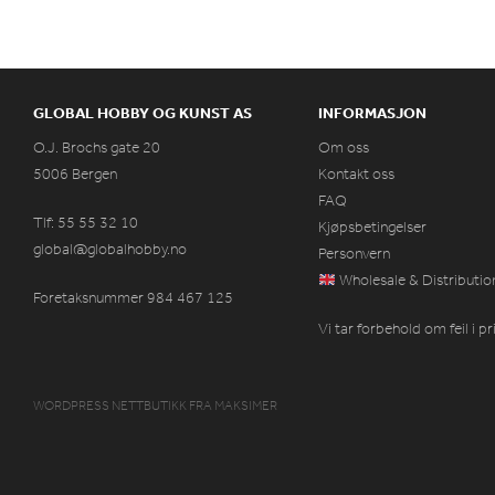
GLOBAL HOBBY OG KUNST AS
INFORMASJON
O.J. Brochs gate 20
Om oss
5006 Bergen
Kontakt oss
FAQ
Tlf: 55 55 32 10
Kjøpsbetingelser
global@globalhobby.no
Personvern
Wholesale & Distributio
Foretaksnummer 984
467
125
Vi tar forbehold om feil i p
WORDPRESS NETTBUTIKK
FRA
MAKSIMER