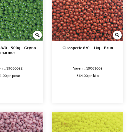
 8/0 – 500g – Grønn
Glassperle 8/0 – 1kg – Brun
marmor
nr.:
19060022
Varenr.:
19061002
1.00 pr. pose
364.00 pr. kilo