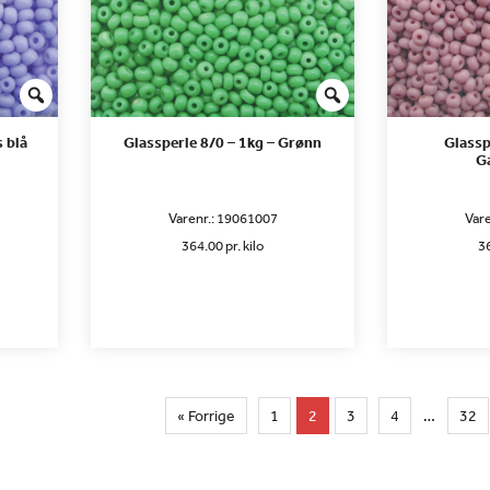
s blå
Glassperle 8/0 – 1kg – Grønn
Glassp
G
Varenr.:
19061007
Vare
364.00 pr. kilo
36
« Forrige
1
2
3
4
…
32