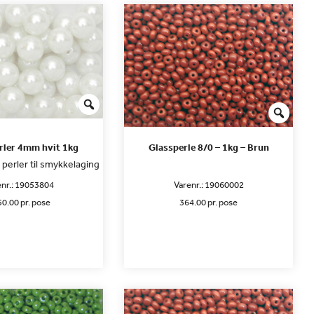
ler 4mm hvit 1kg
Glassperle 8/0 – 1kg – Brun
 perler til smykkelaging
nr.:
19053804
Varenr.:
19060002
0.00 pr. pose
364.00 pr. pose