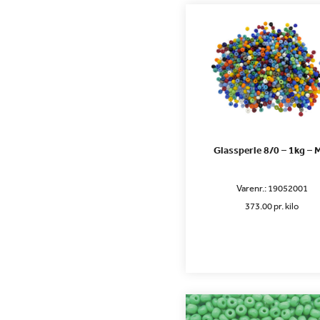
Glassperle 8/0 – 1kg – 
Varenr.:
19052001
373.00 pr. kilo