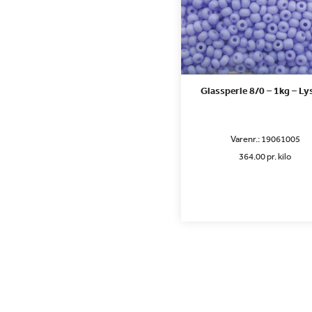
Glassperle 8/0 – 1kg – Ly
Varenr.:
19061005
364.00 pr. kilo