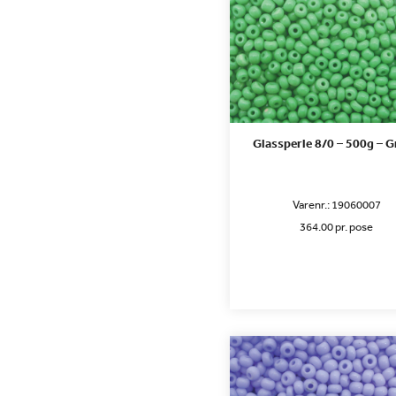
Glassperle 8/0 – 500g – 
Varenr.:
19060007
364.00 pr. pose