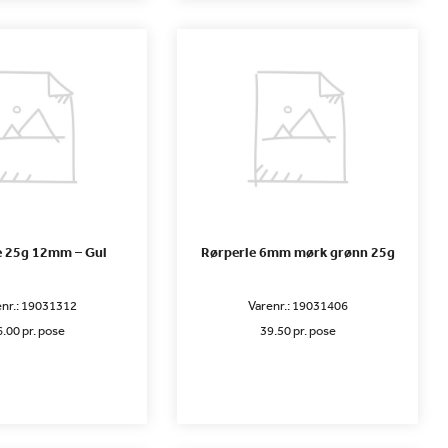
e 25g 12mm – Gul
Rørperle 6mm mørk grønn 25g
nr.:
19031312
Varenr.:
19031406
.00 pr. pose
39.50 pr. pose