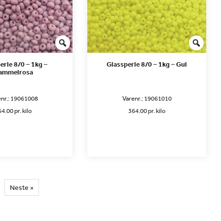
erle 8/0 – 1kg –
Glassperle 8/0 – 1kg – Gul
ammelrosa
nr.:
19061008
Varenr.:
19061010
4.00 pr. kilo
364.00 pr. kilo
Neste »