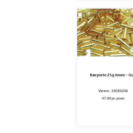
Rørperle 25g 6mm – Gu
Varenr.:
19030206
47.00 pr. pose