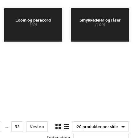
Loom og paracord
Smykkedeler og låser
(10)
(109)
…
32
Neste »
Sorter etter: