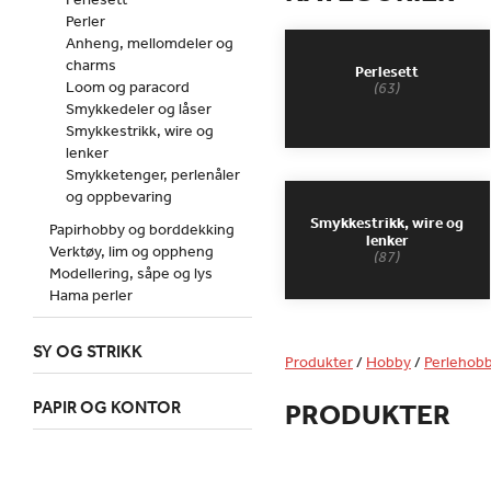
Perler
Anheng, mellomdeler og
charms
Perlesett
Loom og paracord
(63)
Smykkedeler og låser
Smykkestrikk, wire og
lenker
Smykketenger, perlenåler
og oppbevaring
Smykkestrikk, wire og
Papirhobby og borddekking
lenker
Verktøy, lim og oppheng
(87)
Modellering, såpe og lys
Hama perler
SY OG STRIKK
Produkter
/
Hobby
/
Perlehob
PAPIR OG KONTOR
PRODUKTER