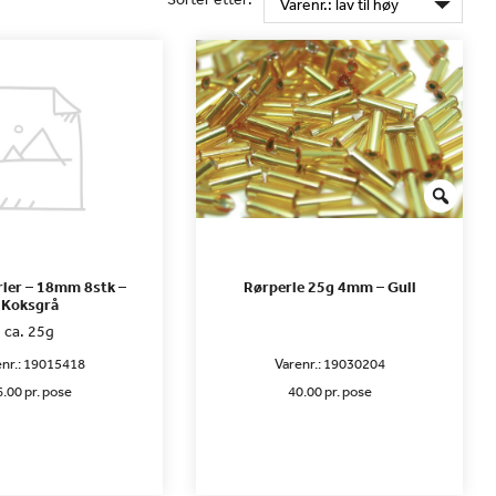
ler – 18mm 8stk –
Rørperle 25g 4mm – Gull
Koksgrå
ca. 25g
nr.:
19015418
Varenr.:
19030204
.00 pr. pose
40.00 pr. pose