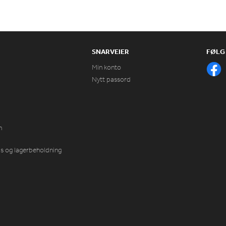
SNARVEIER
FØLG
Min konto
Nytt passord
n
ris og lagerbeholdning