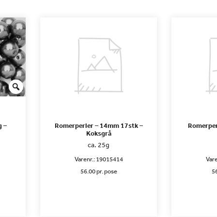
 –
Romerperler – 14mm 17stk –
Romerper
Koksgrå
ca. 25g
Varenr.:
19015414
Vare
56.00 pr. pose
56