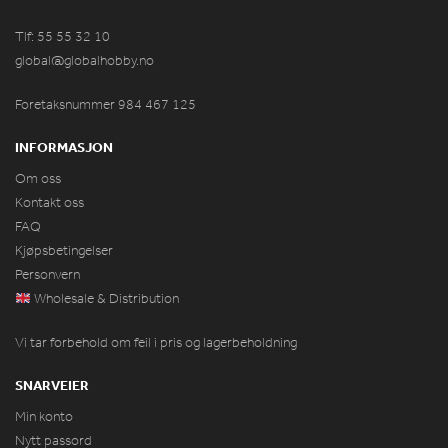
Tlf: 55 55 32 10
global@globalhobby.no
Foretaksnummer 984
467
125
INFORMASJON
Om oss
Kontakt oss
FAQ
Kjøpsbetingelser
Personvern
Wholesale & Distribution
Vi tar forbehold om feil i pris og lagerbeholdning
SNARVEIER
Min konto
Nytt passord