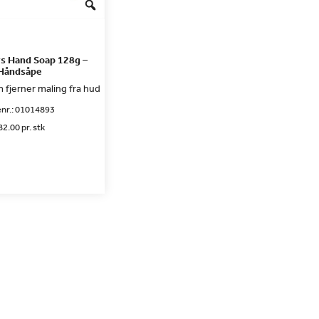
s Hand Soap 128g –
Håndsåpe
fjerner maling fra hud
nr.:
01014893
82.00 pr. stk