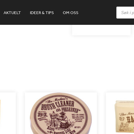
Products
AKTUELT
IDEER & TIPS
OM OSS
search
THE MASTERS