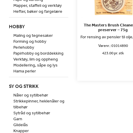
Mapper, staffeli og verktøy
Hefter, bøker og fargelære
The Masters Brush Cleane
HOBBY
preserver – 75g
Maling og tegnesaker
For rensing av pensler til olje
Forming og hobby
Varenr.:
01014890
Perlehobby
Papirhobby og borddekking
423.00 pr. stk
Verktøy, lim og oppheng
Modellering, såpe og lys
Hama perler
SY OG STRIKK
Nåler og sytilbehør
Strikkepinner, heklenåler og
tilbehør
Sytråd og sytilbehør
Garn
Glidelås
Knapper