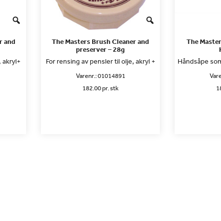
r and
The Masters Brush Cleaner and
The Master
preserver – 28g
, akryl+
For rensing av pensler til olje, akryl +
Håndsåpe som 
Varenr.:
01014891
Vare
182.00 pr. stk
1