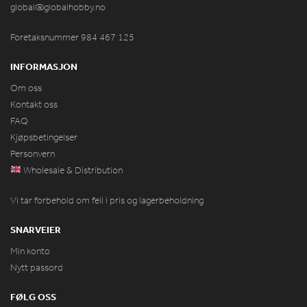
global@globalhobby.no
Foretaksnummer 984
467
125
INFORMASJON
Om oss
Kontakt oss
FAQ
Kjøpsbetingelser
Personvern
Wholesale & Distribution
Vi tar forbehold om feil i pris og lagerbeholdning
SNARVEIER
Min konto
Nytt passord
FØLG OSS